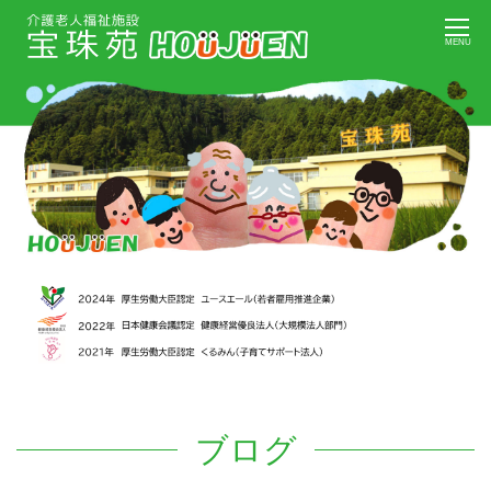
Skip
MENU
to
content
ブログ