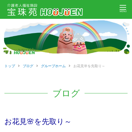
Skip
MENU
to
content
トップ
ブログ
グループホーム
お花見🌸を先取り～
ブログ
お花見🌸を先取り～