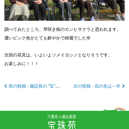
前
後
調べてみたところ、早咲き桜のカンヒサクラと思われます。
の
濃いピンク色がとても鮮やかで綺麗でした🌸
記
次回の花見は、いよいよソメイヨシノとなりそうです。
お楽しみに！！！
事
前の投稿 - 施設長の ”宝”日記2026 No.11 永年勤続職員へ 敬意と感謝💛
次の投稿 - 花の名は～🌸
へ
の
リ