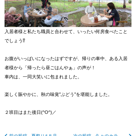
入居者様と私たち職員と合わせて、いったい何房食べたこと
でしょう⁉
前
お腹がいっぱいになったはずですが、帰りの車中、ある入居
後
者様から「帰ったら昼ごはんやぁ」の声が！
車内は、一同大笑いに包まれました。
の
楽しく賑やかに、秋の味覚”ぶどう”を堪能しました。
記
２班目はまた後日(^O^)／
事
前の投稿 - 夏祭り&８月のお誕生会👑 in デイサービス
次の投稿 - 久々のカラオケ🎤 熱唱に次ぐ熱唱♬