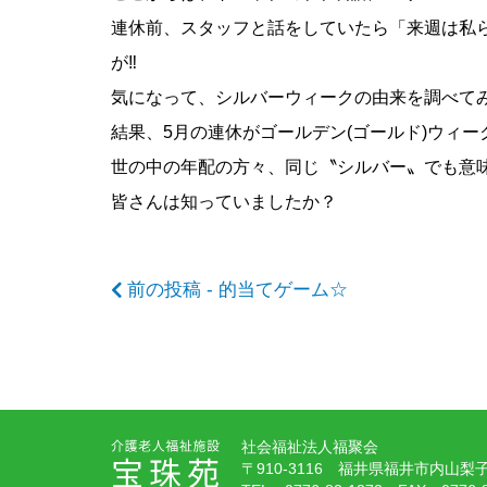
連休前、スタッフと話をしていたら「来週は私ら
の
が‼
気になって、シルバーウィークの由来を調べて
記
結果、5月の連休がゴールデン(ゴールド)ウィ
世の中の年配の方々、同じ〝シルバー〟でも意味
皆さんは知っていましたか？
事
前の投稿 - 的当てゲーム☆
へ
の
社会福祉法人福聚会
〒910-3116 福井県福井市内山梨子町