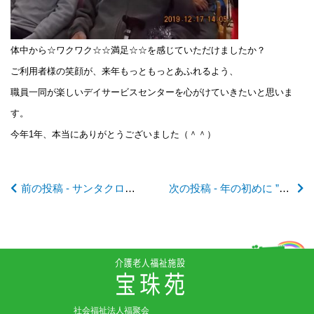
後
体中から☆ワクワク☆☆満足☆☆を感じていただけましたか？
の
ご利用者様の笑顔が、来年もっともっとあふれるよう、
職員一同が楽しいデイサービスセンターを心がけていきたいと思いま
記
す。
今年1年、本当にありがとうございました（＾＾）
事
前の投稿 - サンタクロース🎅がやってきた！
次の投稿 - 年の初めに ”おとそ” はいかが？
へ
の
リ
社会福祉法人福聚会