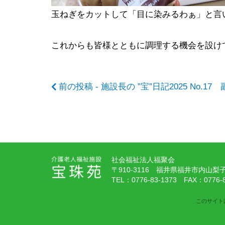
記
玉ねぎをカットして「目に染みるわぁ」と言
これからも皆様とともに調理する機会を設け
事
前の投稿 - 施設長の ”宝”日記2025 No.1
へ
の
社会福祉法人福聚会
〒910-3116 福井県福井市内山梨子町
リ
TEL：
0776-83-1373
FAX：0776-8
このサイトは
ン