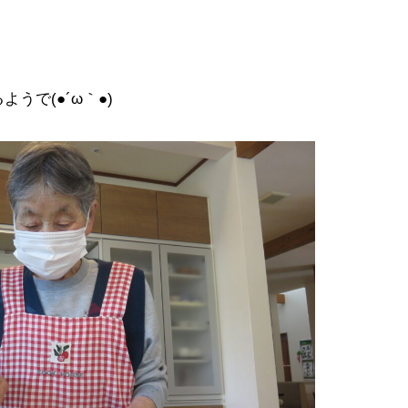
で(●´ω｀●)