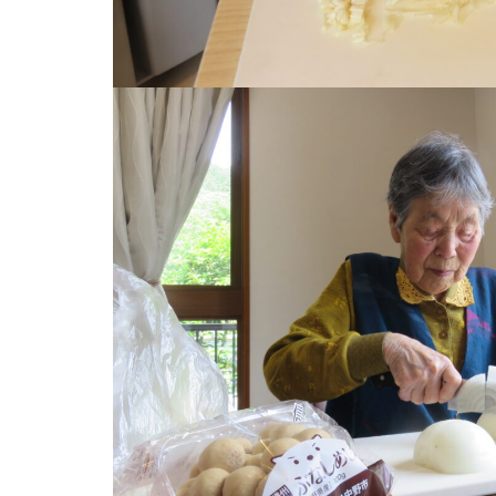
前
後
の