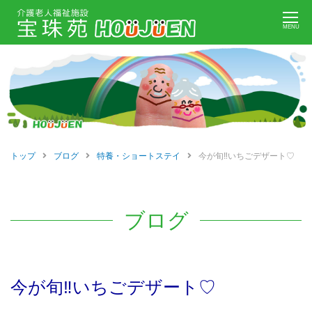
Skip
MENU
to
content
トップ
ブログ
特養・ショートステイ
今が旬‼いちごデザート♡
ブログ
今が旬‼いちごデザート♡