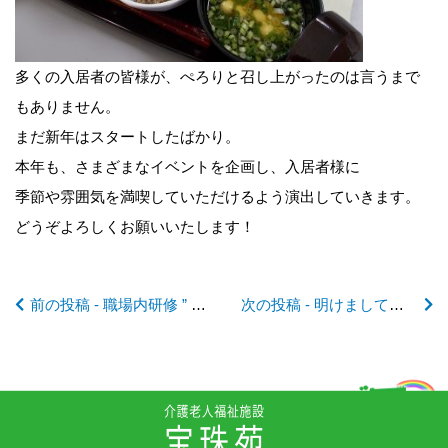
前
後
多くの入居者の皆様が、ぺろりと召し上がったのは言うまで
もありません。
の
まだ新年はスタートしたばかり。
本年も、さまざまなイベントを企画し、入居者様に
記
季節や雰囲気を満喫していただけるよう演出していきます。
どうぞよろしくお願いいたします！
事
前の投稿 - 職場内研修 ” 感染予防 ” について学ぶ
次の投稿 - 明けましておめでとうございます！ ～特養から
へ
の
リ