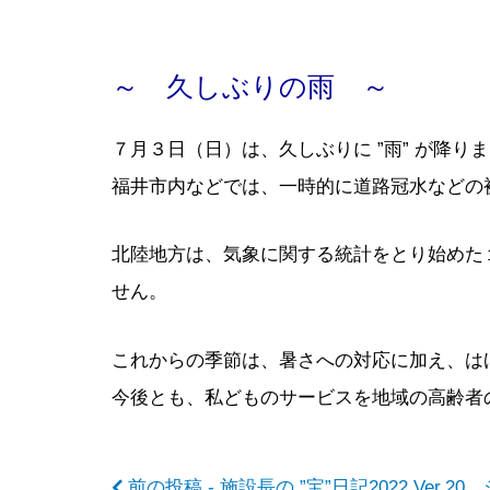
前
～ 久しぶりの雨 ～
７月３日（日）は、久しぶりに ”雨” が降り
後
福井市内などでは、一時的に道路冠水などの
の
北陸地方は、気象に関する統計をとり始めた
せん。
記
これからの季節は、暑さへの対応に加え、は
今後とも、私どものサービスを地域の高齢者
事
前の投稿 - 施設長の ”宝”日記2022 Ver.