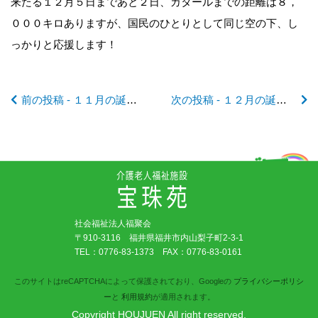
来たる１２月５日まであと２日、カタールまでの距離は８，
記
０００キロありますが、国民のひとりとして同じ空の下、し
っかりと応援します！
事
前の投稿 - １１月の誕生会🎂 ～芸術の秋に触れて～
次の投稿 - １２月の誕生会🎂
へ
の
リ
社会福祉法人福聚会
ン
〒910-3116 福井県福井市内山梨子町2-3-1
TEL：
0776-83-1373
FAX：0776-83-0161
ク
このサイトはreCAPTCHAによって保護されており、Googleの
プライバシーポリシ
ー
と
利用規約
が適用されます。
Copyright HOUJUEN All right reserved.