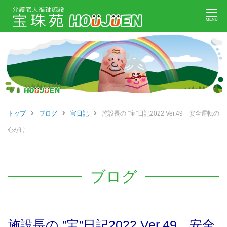
Skip
MENU
to
content
トップ
ブログ
宝日記
施設長の ”宝”日記2022 Ver.49 安全運転の
心がけ
ブログ
施設長の ”宝”日記2022 Ver.49 安全