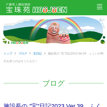
Skip
MENU
to
content
トップ
ブログ
宝日記
施設長の ”宝”日記2023 Ver.39 ふくいの明
日を担うのはキミたちだ！
ブログ
施設長の ”宝”日記2023 Ver.39 ふく