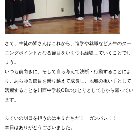
さて、生徒の皆さんはこれから、進学や就職など人生のター
ニングポイントとなる節目をいくつも経験していくことでし
前
ょう。
いつも前向きに、そして自ら考えて決断・行動することによ
後
り、あらゆる節目を乗り越えて成長し、地域の担い手として
活躍することを川西中学校OBのひとりとして心から願ってい
の
ます。
記
ふくいの明日を担うのはキミたちだ！ ガンバレ！！
本日はありがとうございました。
事