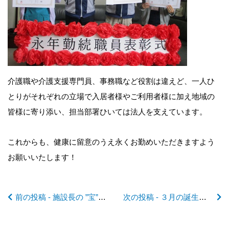
前
後
介護職や介護支援専門員、事務職など役割は違えど、一人ひ
とりがそれぞれの立場で入居者様やご利用者様に加え地域の
の
皆様に寄り添い、担当部署ひいては法人を支えています。
記
これからも、健康に留意のうえ永くお勤めいただきますよう
お願いいたします！
事
前の投稿 - 施設長の ”宝”日記2025 No.9 シカの出没に
次の投稿 - ３月の誕生会🎊 in 宝珠の郷
へ