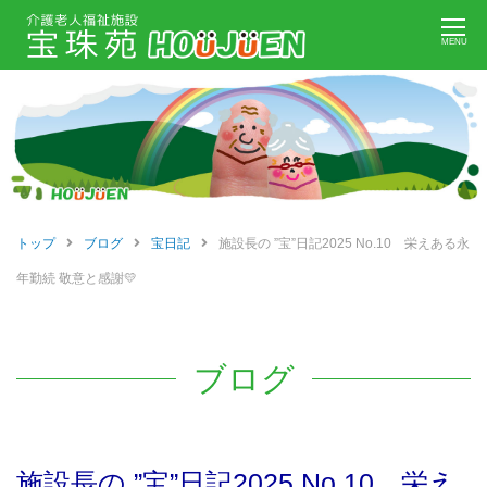
Skip
MENU
to
content
トップ
ブログ
宝日記
施設長の ”宝”日記2025 No.10 栄えある永
年勤続 敬意と感謝💛
ブログ
施設長の ”宝”日記2025 No.10 栄え