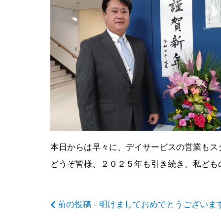
前
後
の
記
本日からは早々に、デイサービスの営業もス
どうぞ皆様、２０２５年も引き続き、私ども
事
前の投稿 - 明けましておめでとうございます
へ