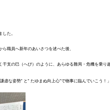
ました。
から職員へ新年のあいさつを述べた後、
く干支の巳（へび）のように、あらゆる難局・危機を乗り越
謙虚な姿勢” と” たゆまぬ向上心”で物事に臨んでいこう