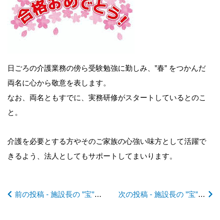
前
日ごろの介護業務の傍ら受験勉強に勤しみ、”春” をつかんだ
後
両名に心から敬意を表します。
なお、両名ともすでに、実務研修がスタートしているとのこ
の
と。
記
介護を必要とする方やそのご家族の心強い味方として活躍で
きるよう、法人としてもサポートしてまいります。
事
前の投稿 - 施設長の ”宝”日記2025 No.43 クリスマスイブ🎄のランチ(検食)
次の投稿 - 施設長の ”宝”日記2025 No.45 着々と！ 迎春準備🌅
へ