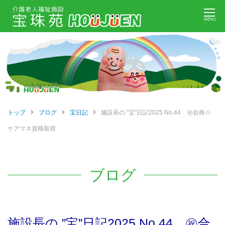
Skip
MENU
to
content
トップ
ブログ
宝日記
施設長の ”宝”日記2025 No.44 ㊗合格☆
ケアマネ資格取得
ブログ
施設長の ”宝”日記2025 No.44 ㊗合