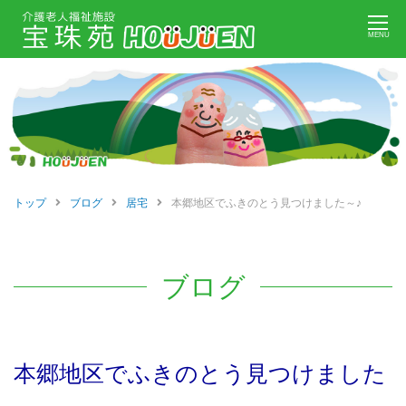
Skip
MENU
to
content
トップ
ブログ
居宅
本郷地区でふきのとう見つけました～♪
ブログ
本郷地区でふきのとう見つけました