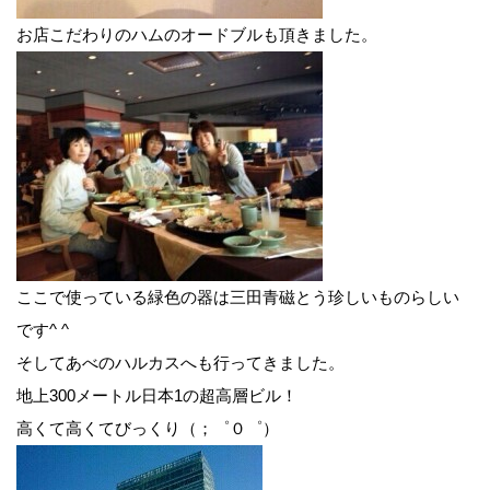
お店こだわりのハムのオードブルも頂きました。
ここで使っている緑色の器は三田青磁とう珍しいものらしい
です^ ^
そしてあべのハルカスへも行ってきました。
地上300メートル日本1の超高層ビル！
高くて高くてびっくり（；゜０゜）