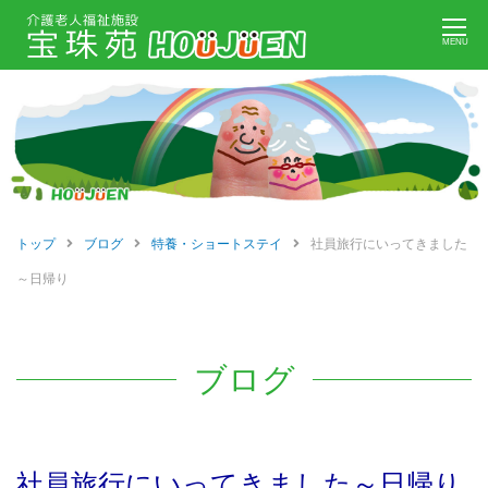
Skip
MENU
to
content
トップ
ブログ
特養・ショートステイ
社員旅行にいってきました
～日帰り
ブログ
社員旅行にいってきました～日帰り