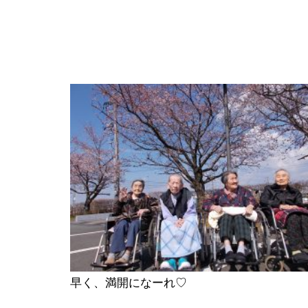
前
後
の
記
早く、満開になーれ♡
事