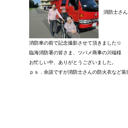
消防士さんのご
前
消防車の前で記念撮影させて頂きました☆
後
臨海消防署の皆さま、ツバメ商事の川端様
お忙しい中、ありがとうございました。
の
ｐｓ．余談ですが消防士さんの防火衣など装備一
記
事