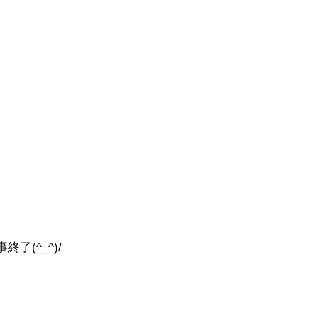
(^_^)/