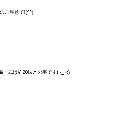
厚意で!(^^)!
式は約20㎏との事です(~_~;)