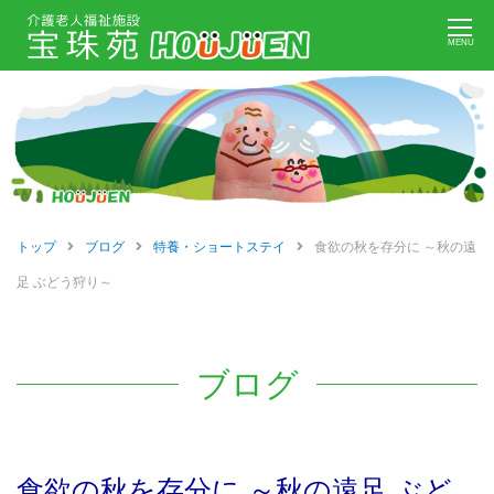
Skip
MENU
to
content
トップ
ブログ
特養・ショートステイ
食欲の秋を存分に ～秋の遠
足 ぶどう狩り～
ブログ
食欲の秋を存分に ～秋の遠足 ぶど