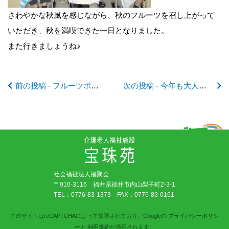
の
さわやかな秋風を感じながら、秋のフルーツを召し上がって
記
いただき、秋を満喫できた一日となりました。
また行きましょうね♪
事
前の投稿 - フルーツポンチの楽しみが２倍に♡♡
次の投稿 - 今年も大人気です☆☆
へ
の
リ
社会福祉法人福聚会
ン
〒910-3116 福井県福井市内山梨子町2-3-1
TEL：
0776-83-1373
FAX：0776-83-0161
ク
このサイトはreCAPTCHAによって保護されており、Googleの
プライバシーポリシ
ー
と
利用規約
が適用されます。