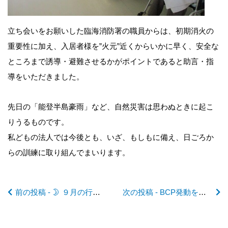
立ち会いをお願いした臨海消防署の職員からは、初期消火の
前
重要性に加え、入居者様を”火元”近くからいかに早く、安全な
ところまで誘導・避難させるかがポイントであると助言・指
後
導をいただきました。
の
先日の「能登半島豪雨」など、自然災害は思わぬときに起こ
りうるものです。
記
私どもの法人では今後とも、いざ、もしもに備え、日ごろか
らの訓練に取り組んでまいります。
事
前の投稿 - 🌛 ９月の行事予定 🌛
次の投稿 - BCP発動を想定 図上訓練を実施！
へ