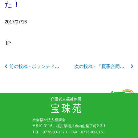
た！
の
2017/07/16
記
]]>
事
前の投稿 - ボランティアさん 募集中！
次の投稿 - 「夏季合同企業面接会」に参加します！
へ
の
リ
社会福祉法人福聚会
ン
〒910-3116 福井県福井市内山梨子町2-3-1
TEL：
0776-83-1373
FAX：0776-83-0161