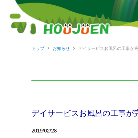
トップ
お知らせ
デイサービスお風呂の工事が
前
後
の
デイサービスお風呂の工事が
2019/02/28
記