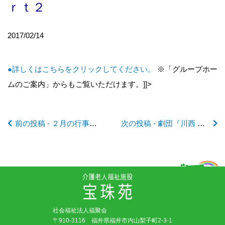
ｒｔ２
後
2017/02/14
の
記
●詳しくはこちらをクリックしてください。
※「グループホー
ムのご案内」からもご覧いただけます。]]>
事
前の投稿 - ２月の行事予定
次の投稿 - 劇団『川西 郷GO７』 旗揚げ！
へ
の
リ
社会福祉法人福聚会
ン
〒910-3116 福井県福井市内山梨子町2-3-1