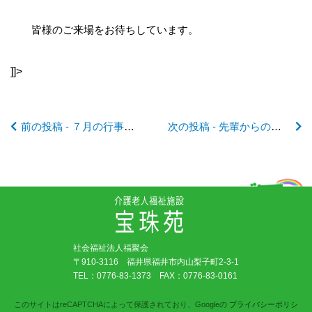
の
皆様のご来場をお待ちしています。
記
]]>
事
前の投稿 - ７月の行事予定♪
次の投稿 - 先輩からの声・リニューアル！
へ
の
リ
社会福祉法人福聚会
ン
〒910-3116 福井県福井市内山梨子町2-3-1
TEL：
0776-83-1373
FAX：0776-83-0161
ク
このサイトはreCAPTCHAによって保護されており、Googleの
プライバシーポリシ