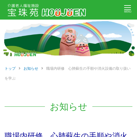
Skip
MENU
to
content
トップ
お知らせ
職場内研修 心肺蘇生の手順や消火設備の取り扱い
を学ぶ
お知らせ
職場内研修 心肺蘇生の手順や消火