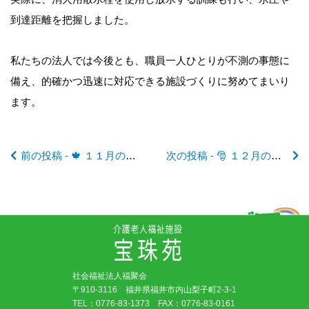
後
到達距離を把握しました。
の
私たちの法人では今後とも、職員一人ひとりが不測の事態に
記
備え、的確かつ迅速に対応できる施設づくりに努めてまいり
ます。
事
前の投稿 - 🍁 １１月の行事予定 🍁
次の投稿 - 🎅 １２月の行事予定 🎅
へ
の
リ
社会福祉法人福聚会
ン
〒910-3116 福井県福井市内山梨子町2-3-1
TEL：
0776-83-1373
FAX：0776-83-0161