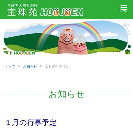
Skip
MENU
to
content
トップ
お知らせ
１月の行事予定
前
お知らせ
後
の
１月の行事予定