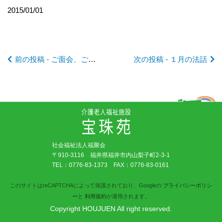
記
2015/01/01
事
前の投稿 - ご面会、ご来苑の方へのお願い
次の投稿 - １月の法話
へ
の
リ
社会福祉法人福聚会
ン
〒910-3116 福井県福井市内山梨子町2-3-1
TEL：
0776-83-1373
FAX：0776-83-0161
ク
このサイトはreCAPTCHAによって保護されており、Googleの
プライバシーポリシ
ー
と
利用規約
が適用されます。
Copyright HOUJUEN All right reserved.