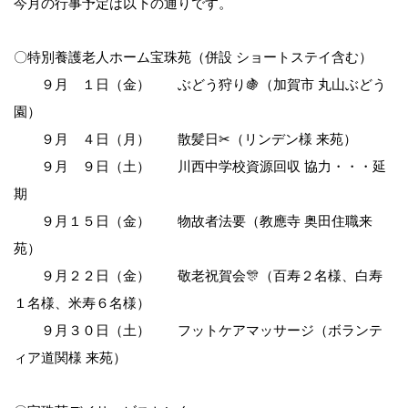
今月の行事予定は以下の通りです。
〇特別養護老人ホーム宝珠苑（併設 ショートステイ含む）
９月 １日（金） ぶどう狩り🍇（加賀市 丸山ぶどう
園）
９月 ４日（月） 散髪日✂（リンデン様 来苑）
９月 ９日（土） 川西中学校資源回収 協力・・・延
期
９月１５日（金） 物故者法要（教應寺 奥田住職来
苑）
９月２２日（金） 敬老祝賀会🎊（百寿２名様、白寿
１名様、米寿６名様）
９月３０日（土） フットケアマッサージ（ボランテ
ィア道関様 来苑）