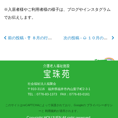
記
※入居者様やご利用者様の様子は、ブログやインスタグラム
でお伝えします。
事
前の投稿 - 🎐 ８月の行事予定 🎐
次の投稿 - 🌰 １０月の行事予定 🌰
へ
の
リ
社会福祉法人福聚会
ン
〒910-3116 福井県福井市内山梨子町2-3-1
TEL：
0776-83-1373
FAX：0776-83-0161
ク
このサイトはreCAPTCHAによって保護されており、Googleの
プライバシーポリシ
ー
と
利用規約
が適用されます。
Copyright HOUJUEN All right reserved.