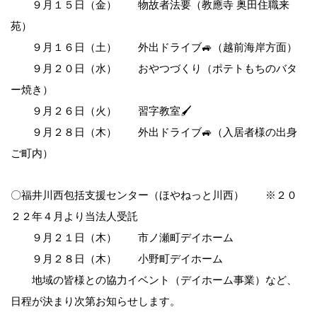
９月１５日（金） 物故者法要（教應寺 奥田住職来
苑）
９月１６日（土） 外出ドライブ🚙（越前海岸方面）
９月２０日（水） おやつづくり（ポテトもちのバタ
ー焼き）
９月２６日（火） 習字教室🖌
９月２８日（木） 外出ドライブ🚙（入居者様の出身
ご町内）
〇福井川西包括支援センター（ほやねっと川西） ※２０
前
２２年４月より当法人受託
９月２１日（木） 市ノ瀬町デイホーム
後
９月２８日（木） 小野町デイホーム
地域の皆様との協力イベント（デイホーム事業）など、
の
日程が決まり次第お知らせします。