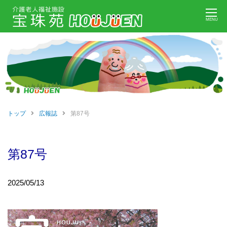
Skip
MENU
to
content
トップ
広報誌
第87号
第87号
2025/05/13