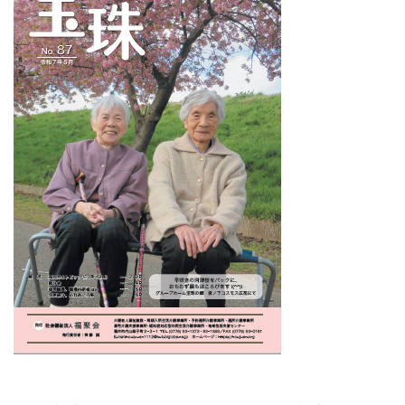
前
後
の
記
事