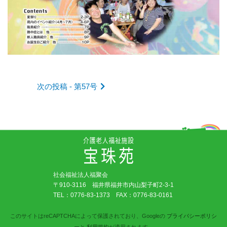
の
記
事
次の投稿 - 第57号
へ
の
リ
社会福祉法人福聚会
ン
〒910-3116 福井県福井市内山梨子町2-3-1
TEL：
0776-83-1373
FAX：0776-83-0161
ク
このサイトはreCAPTCHAによって保護されており、Googleの
プライバシーポリシ
ー
と
利用規約
が適用されます。