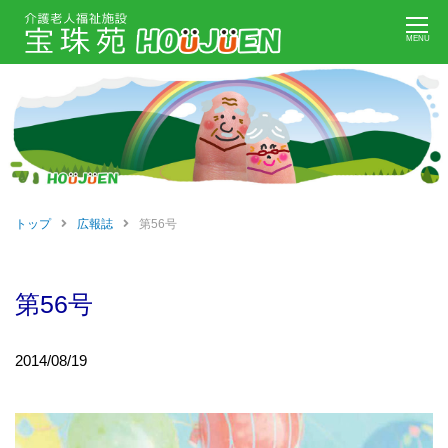
Skip
MENU
to
content
トップ
広報誌
第56号
第56号
2014/08/19