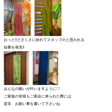
おっと‼どさくさに紛れてスタッフのと思われる
短冊を発見‼
前
後
の
みんなの願いが叶いますように♡
記
ご家族の皆様もご面会に来られた際には
是非、お願い事を書いて下さいね
事