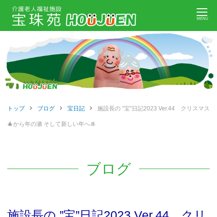
Skip
MENU
to
content
トップ
ブログ
宝日記
施設長の ”宝”日記2023 Ver.44 クリスマス
🎄から年の瀬 そして新しい年へ🎍
ブログ
施設長の ”宝”日記2023 Ver.44 クリ