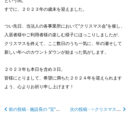
という間。
すでに、２０２３年の歳末を迎えました。
前
つい先日、当法人の各事業所において”クリスマス会”を催し、
入居者様やご利用者様の楽しむ様子にほっこりしましたが、
後
クリスマスを終えて、ここ数日のうち一気に、年の瀬そして
新しい年へのカウントダウンが始まった気がします。
の
２０２３年も本日を含め３日。
記
皆様にとりまして、希望に満ちた２０２４年を迎えられます
よう、心よりお祈り申し上げます！
事
前の投稿 - 施設長の ”宝”日記2023 Ver.43 介護報酬改定のニュースを受けて
次の投稿 - ✨クリスマス会✨ in デイサービス
へ