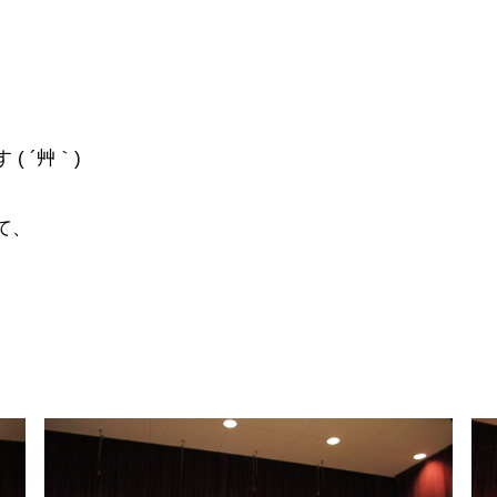
( ´艸｀)
て、