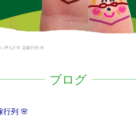
声も⁉ 🌸 花嫁行列 🌸
ブログ
行列 🌸