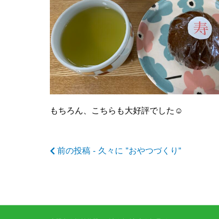
後
の
記
もちろん、こちらも大好評でした☺
事
前の投稿 - 久々に ”おやつづくり”
へ
の