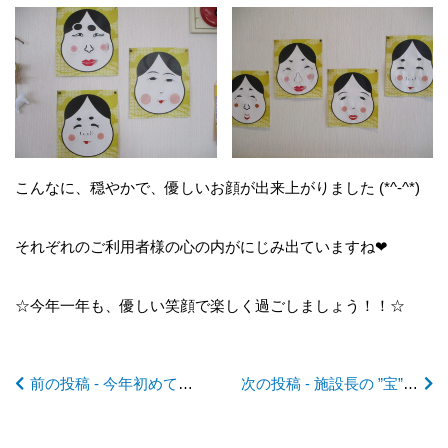
前
後
こんなに、穏やかで、優しいお顔が出来上がりました (*^-^*)
の
それぞれのご利用者様の心の内がにじみ出ていますね❤
記
☆今年一年も、優しい笑顔で楽しく過ごしましょう！！☆
事
前の投稿 - 今年初めての Happy Birthday ♬
次の投稿 - 施設長の ”宝”日記 2021 ver.4
へ