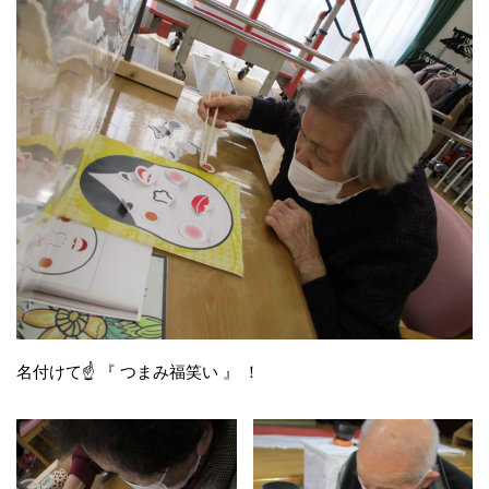
名付けて☝ 『 つまみ福笑い 』 ！