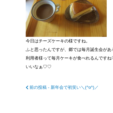
後
の
今日はチーズケーキの様ですね。
ふと思ったんですが、郷では毎月誕生会があ
記
利用者様って毎月ケーキが食べれるんですね
いいなぁ♡♡
事
前の投稿 - 新年会で初笑い＼(^o^)／
へ